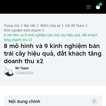
0
Sản phẩm
Giải pháp
WiOn POS
Trang chủ
Bài viết
WiOn chia sẻ
Hỏi Wi Team
Thiết bị
WiOn AI
Chatbot
Kinh nghiệm kinh doanh
8 mô hình và 9 kinh nghiệm bán trái cây hiệu quả, đắt khách
Bảng giá
WiOn Social
Marketing
tăng doanh thu x2
8 mô hình và 9 kinh nghiệm bán
Cùng WiOn
WiOn E-commerce
CRM
trái cây hiệu quả, đắt khách tăng
WiOn F&B
Wi Team
doanh thu x2
Thiết kế website
Báo chí
Wi Team
WiOn Dental
Liên hệ
Đối tác
12/08/2025
WiOn Invoice
Khách hàng
Thông báo
Nội dung chính