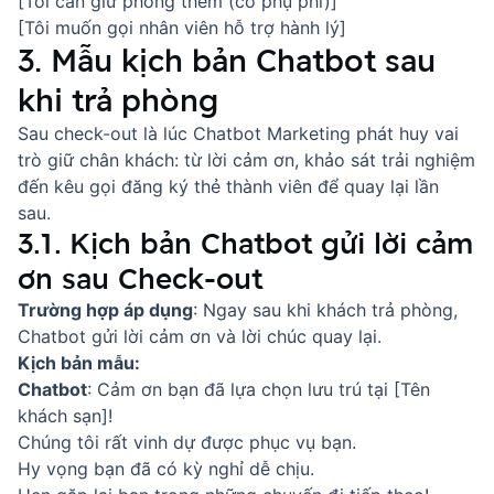
[Tôi cần giữ phòng thêm (có phụ phí)]
[Tôi muốn gọi nhân viên hỗ trợ hành lý]
3. Mẫu kịch bản Chatbot sau
khi trả phòng
Sau check-out là lúc
Chatbot Marketing
phát huy vai
trò giữ chân khách: từ lời cảm ơn, khảo sát trải nghiệm
đến kêu gọi đăng ký thẻ thành viên để quay lại lần
sau.
3.1. Kịch bản Chatbot gửi lời cảm
ơn sau Check-out
Trường hợp áp dụng
: Ngay sau khi khách trả phòng,
Chatbot gửi lời cảm ơn và lời chúc quay lại.
Kịch bản mẫu:
Chatbot
: Cảm ơn bạn đã lựa chọn lưu trú tại [Tên
khách sạn]!
Chúng tôi rất vinh dự được phục vụ bạn.
Hy vọng bạn đã có kỳ nghỉ dễ chịu.