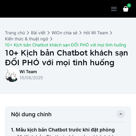
0
Sản phẩm
Giải pháp
WiOn POS
Trang chủ
Bài viết
WiOn chia sẻ
Hỏi Wi Team
Thiết bị
WiOn AI
Chatbot
Kiến thức & thuật ngữ
10+ Kịch bản Chatbot khách sạn ĐỐI PHÓ với mọi tình huống
Bảng giá
WiOn Social
10+ Kịch bản Chatbot khách sạn
Marketing
ĐỐI PHÓ với mọi tình huống
Cùng WiOn
WiOn E-commerce
CRM
Wi Team
WiOn F&B
Wi Team
Thiết kế website
Báo chí
16/06/2025
WiOn Dental
Liên hệ
Đối tác
WiOn Invoice
Khách hàng
Nội dung chính
Thông báo
1. Mẫu kịch bản Chatbot trước khi đặt phòng