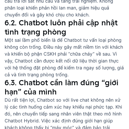
câu trả lời sát nhu cầu và tăng trải nghiệm. Không
phân loại khiến phản hồi lan man, giảm hiệu quả
chuyển đổi và gây khó chịu cho khách.
6.2. Chatbot luôn phải cập nhật
tình trạng phòng
Một sai lầm phổ biến là để Chatbot tư vấn loại phòng
không còn trống. Điều này gây mất niềm tin với khách
và khiến bộ phận CSKH phải “chữa cháy” về sau. Vì
vậy, Chatbot cần được kết nối dữ liệu thời gian thực
với hệ thống đặt phòng để kiểm tra ngay số lượng, giá
cả và tình trạng phòng trống.
6.3. Chatbot cần làm đúng “giới
hạn” của mình
Dù rất tiện lợi,
Chatbot so với live chat
không nên xử
lý các tình huống cảm xúc hay khiếu nại phức tạp. Khi
đó, nên chuyển tiếp sang nhân viên thật theo mô hình
Chatbot Hybrid
. Việc xác định đúng giới hạn giúp
khách không thấy bị “máy móc” và đảm bảo trải