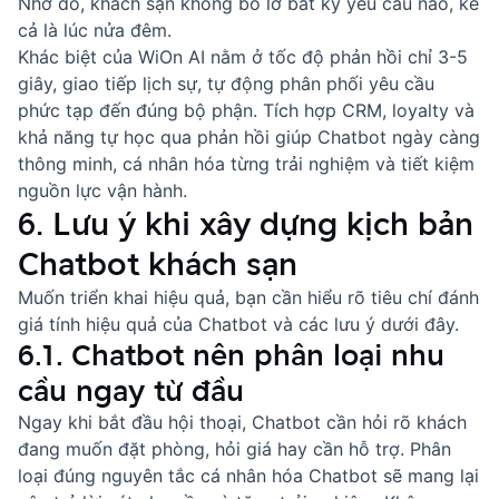
Nhờ đó, khách sạn không bỏ lỡ bất kỳ yêu cầu nào, kể
cả là lúc nửa đêm.
Khác biệt của WiOn AI nằm ở tốc độ phản hồi chỉ 3-5
giây, giao tiếp lịch sự, tự động phân phối yêu cầu
phức tạp đến đúng bộ phận. Tích hợp CRM, loyalty và
khả năng tự học qua phản hồi giúp Chatbot ngày càng
thông minh, cá nhân hóa từng trải nghiệm và tiết kiệm
nguồn lực vận hành.
6. Lưu ý khi xây dựng kịch bản
Chatbot khách sạn
Muốn triển khai hiệu quả, bạn cần hiểu rõ
tiêu chí đánh
giá tính hiệu quả của Chatbot
và các lưu ý dưới đây.
6.1. Chatbot nên phân loại nhu
cầu ngay từ đầu
Ngay khi bắt đầu hội thoại, Chatbot cần hỏi rõ khách
đang muốn đặt phòng, hỏi giá hay cần hỗ trợ. Phân
loại đúng
nguyên tắc cá nhân hóa Chatbot
sẽ mang lại