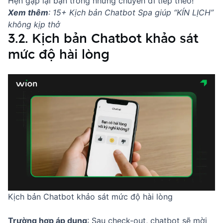
Hẹn gặp lại bạn trong những chuyến đi tiếp theo!
Xem thêm
:
15+ Kịch bản Chatbot Spa giúp “KÍN LỊCH”
không kịp thở
3.2. Kịch bản Chatbot khảo sát
mức độ hài lòng
Kịch bản Chatbot khảo sát mức độ hài lòng
Trường hợp áp dụng
: Sau check-out, chatbot sẽ mời