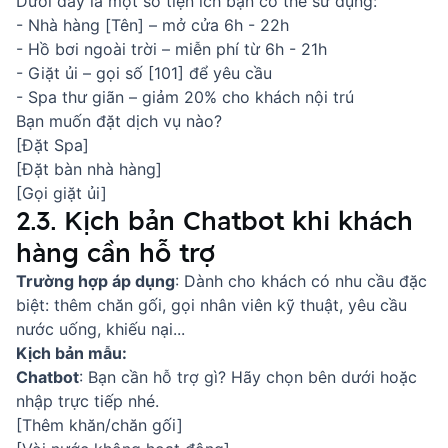
Dưới đây là một số tiện ích bạn có thể sử dụng:
- Nhà hàng [Tên] – mở cửa 6h - 22h
- Hồ bơi ngoài trời – miễn phí từ 6h - 21h
- Giặt ủi – gọi số [101] để yêu cầu
- Spa thư giãn – giảm 20% cho khách nội trú
Bạn muốn đặt dịch vụ nào?
[Đặt Spa]
[Đặt bàn nhà hàng]
[Gọi giặt ủi]
2.3. Kịch bản Chatbot khi khách
hàng cần hỗ trợ
Trường hợp áp dụng
: Dành cho khách có nhu cầu đặc
biệt: thêm chăn gối, gọi nhân viên kỹ thuật, yêu cầu
nước uống, khiếu nại...
Kịch bản mẫu:
Chatbot
: Bạn cần hỗ trợ gì? Hãy chọn bên dưới hoặc
nhập trực tiếp nhé.
[Thêm khăn/chăn gối]